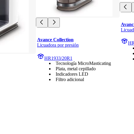
Avance
Licuad
Avance Collection
HR
Licuadora por presión
HR1933/20R1
Tecnología MicroMasticating
Plata, metal cepillado
Indicadores LED
Filtro adicional