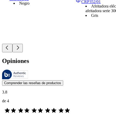
CRP352/01
Negro
Afeitadora eléc
afeitadora serie 3
Gris
Opiniones
Estas reseñas las gestiona Bazaarvoice y cumplen con la política de au
Las opiniones de los clientes en forma de reseñas de productos y calif
Comprender las reseñas de productos
3.8
de 4