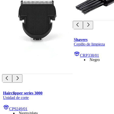
Shavers
Cepillo de limpieza
CRP338/01
Negro
Hairclipper series 3000
Unidad de corte
CP9249/01
Negro/plata