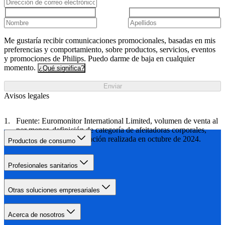
Me gustaría recibir comunicaciones promocionales, basadas en mis
preferencias y comportamiento, sobre productos, servicios, eventos
y promociones de Philips. Puedo darme de baja en cualquier
momento.
¿Qué significa?
Enviar
Avisos legales
Fuente: Euromonitor International Limited, volumen de venta al
por menor, definición de categoría de afeitadoras corporales,
datos de 2024, investigación realizada en octubre de 2024.
Productos de consumo
Profesionales sanitarios
Otras soluciones empresariales
Acerca de nosotros