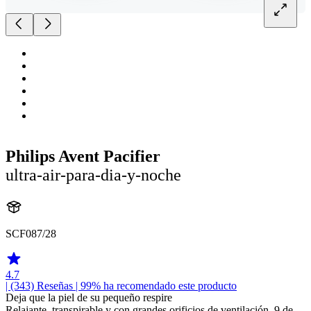
Philips Avent Pacifier
ultra-air-para-dia-y-noche
SCF087/28
4.7
| (343)
Reseñas
| 99% ha recomendado este producto
Deja que la piel de su pequeño respire
Relajante, transpirable y con grandes orificios de ventilación. 9 de