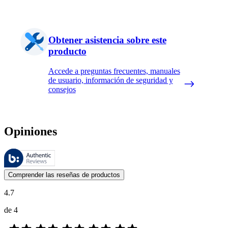
Obtener asistencia sobre este
producto
Accede a preguntas frecuentes, manuales
de usuario, información de seguridad y
consejos
Opiniones
Estas reseñas las gestiona Bazaarvoice y cumplen con la política de au
Las opiniones de los clientes en forma de reseñas de productos y calif
Comprender las reseñas de productos
4.7
de 4