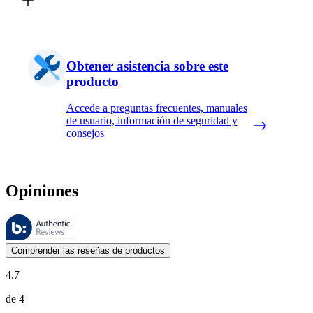
Obtener asistencia sobre este
producto
Accede a preguntas frecuentes, manuales
de usuario, información de seguridad y
consejos
Opiniones
Estas reseñas las gestiona Bazaarvoice y cumplen con la política de au
Las opiniones de los clientes en forma de reseñas de productos y calif
Comprender las reseñas de productos
4.7
de 4