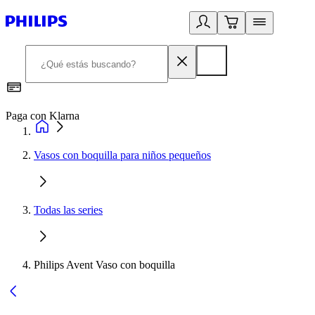
Paga con Klarna
R
Vasos con boquilla para niños pequeños
Todas las series
Philips Avent Vaso con boquilla