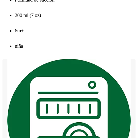
200 ml (7 oz)
6m+
niña