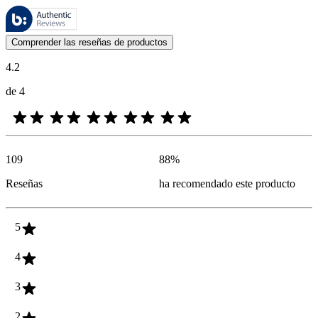
Estas reseñas las gestiona Bazaarvoice y cumplen con la política de au
Las opiniones de los clientes en forma de reseñas de productos y calif
Comprender las reseñas de productos
4.2
de 4
109
88
%
Reseñas
ha recomendado este producto
5
4
3
2