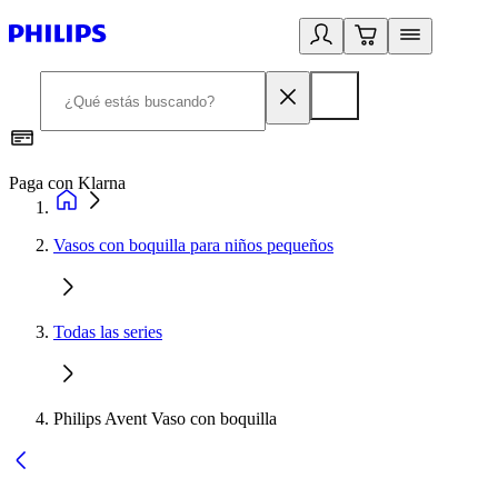
Paga con Klarna
R
Vasos con boquilla para niños pequeños
Todas las series
Philips Avent Vaso con boquilla