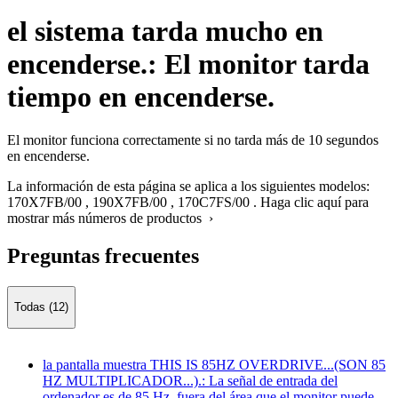
el sistema tarda mucho en
encenderse.: El monitor tarda
tiempo en encenderse.
El monitor funciona correctamente si no tarda más de 10 segundos
en encenderse.
La información de esta página se aplica a los siguientes modelos:
170X7FB/00
,
190X7FB/00
,
170C7FS/00
.
Haga clic aquí para
mostrar más números de productos ›
Preguntas frecuentes
Todas (12)
la pantalla muestra THIS IS 85HZ OVERDRIVE...(SON 85
HZ MULTIPLICADOR...).: La señal de entrada del
ordenador es de 85 Hz, fuera del área que el monitor puede