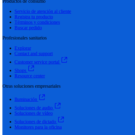
Productos de consumo
Servicio de atención al cliente
Registra tu producto
Términos y condiciones
Buscar pedido
Profesionales sanitarios
Explorar
Contact and support
Customer service portal
Shops
Resource center
Otras soluciones empresariales
Iluminación
Soluciones de audio
Soluciones de vídeo
Soluciones de dictado
Monitores para la oficina