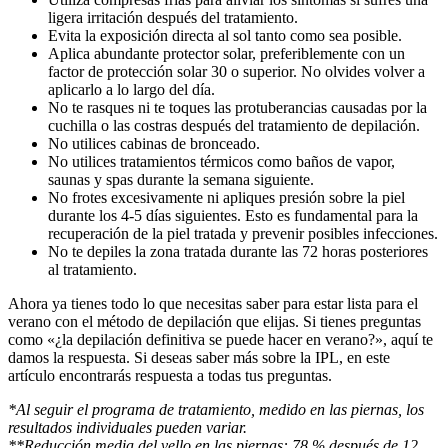
ligera irritación después del tratamiento.
Evita la exposición directa al sol tanto como sea posible.
Aplica abundante protector solar, preferiblemente con un 
factor de protección solar 30 o superior. No olvides volver a 
aplicarlo a lo largo del día.
No te rasques ni te toques las protuberancias causadas por la 
cuchilla o las costras después del tratamiento de depilación.
No utilices cabinas de bronceado.
No utilices tratamientos térmicos como baños de vapor, 
saunas y spas durante la semana siguiente.
No frotes excesivamente ni apliques presión sobre la piel 
durante los 4-5 días siguientes. Esto es fundamental para la 
recuperación de la piel tratada y prevenir posibles infecciones.
No te depiles la zona tratada durante las 72 horas posteriores 
al tratamiento.
Ahora ya tienes todo lo que necesitas saber para estar lista para el 
verano con el método de depilación que elijas. Si tienes preguntas 
como «¿la depilación definitiva se puede hacer en verano?», aquí te 
damos la respuesta. Si deseas saber más sobre la IPL, en este 
artículo encontrarás respuesta a todas tus preguntas.
*Al seguir el programa de tratamiento, medido en las piernas, los 
resultados individuales pueden variar.
**Reducción media del vello en las piernas: 78 % después de 12 