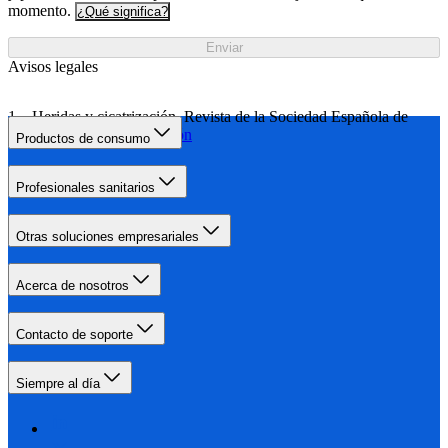
momento.
¿Qué significa?
Enviar
Avisos legales
Heridas y cicatrización, Revista de la Sociedad Española de
Heridas
Más información
Productos de consumo
Profesionales sanitarios
Otras soluciones empresariales
Acerca de nosotros
Contacto de soporte
Siempre al día