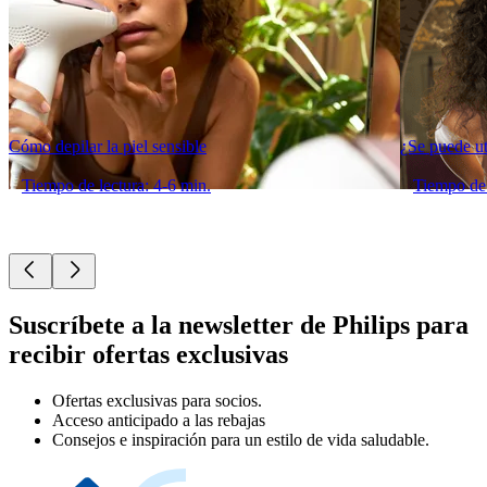
Cómo depilar la piel sensible
¿Se puede uti
Tiempo de lectura: 4-6 min.
Tiempo de 
Suscríbete a la newsletter de Philips para
recibir ofertas exclusivas
Ofertas exclusivas para socios.
Acceso anticipado a las rebajas
Consejos e inspiración para un estilo de vida saludable.