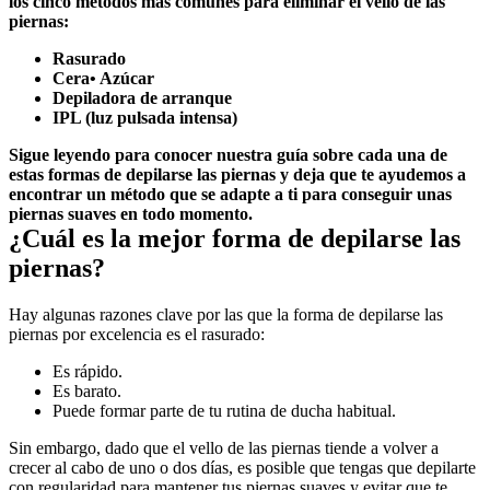
los cinco métodos más comunes para eliminar el vello de las 
piernas:
Rasurado
Cera• Azúcar
Depiladora de arranque
IPL (luz pulsada intensa) 
Sigue leyendo para conocer nuestra guía sobre cada una de 
estas formas de depilarse las piernas y deja que te ayudemos a 
encontrar un método que se adapte a ti para conseguir unas 
piernas suaves en todo momento. 
¿Cuál es la mejor forma de depilarse las 
piernas?
Hay algunas razones clave por las que la forma de depilarse las 
piernas por excelencia es el rasurado:
Es rápido.
Es barato.
Puede formar parte de tu rutina de ducha habitual. 
Sin embargo, dado que el vello de las piernas tiende a volver a 
crecer al cabo de uno o dos días, es posible que tengas que depilarte 
con regularidad para mantener tus piernas suaves y evitar que te 