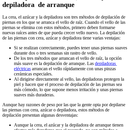
depiladora  de arranque
La cera, el azúcar y la depiladora son tres métodos de depilación de 
piernas en los que se arranca el vello de raíz. Cuando el vello de las 
piernas se elimina con estos métodos, primero deben formarse 
nuevas raíces antes de que pueda crecer vello nuevo. La depilación 
de las piernas con cera, azúcar y depiladora tiene varias ventajas:
Si se realizan correctamente, puedes tener unas piernas suaves 
durante dos o tres semanas sin rastro de vello. 
De los tres métodos que arrancan el vello de raíz, la opción 
más suave es la depilación de arranque. Las 
depiladoras 
eléctricas
 arrancan el vello rápidamente con unas pinzas 
cerámicas especiales. 
Al dirigirse directamente al vello, las depiladoras protegen la 
piel y hacen que el proceso de depilación de las piernas sea 
más cómodo, lo que supone menos irritación y unas piernas 
suaves más duraderas.
Aunque hay razones de peso por las que la gente opta por depilarse 
las piernas con cera, azúcar o depiladora, estos métodos de 
depilación presentan algunas desventajas:
Aunque la cera, el azúcar y la depiladora de arranque tienen 