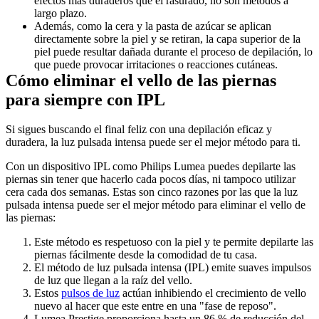
efectos más duraderos que el rasurado, no son métodos a 
largo plazo. 
Además, como la cera y la pasta de azúcar se aplican 
directamente sobre la piel y se retiran, la capa superior de la 
piel puede resultar dañada durante el proceso de depilación, lo 
que puede provocar irritaciones o reacciones cutáneas.
Cómo eliminar el vello de las piernas 
para siempre con IPL
Si sigues buscando el final feliz con una depilación eficaz y 
duradera, la luz pulsada intensa puede ser el mejor método para ti.
Con un dispositivo IPL como Philips Lumea puedes depilarte las 
piernas sin tener que hacerlo cada pocos días, ni tampoco utilizar 
cera cada dos semanas. Estas son cinco razones por las que la luz 
pulsada intensa puede ser el mejor método para eliminar el vello de 
las piernas:
Este método es respetuoso con la piel y te permite depilarte las 
piernas fácilmente desde la comodidad de tu casa.
El método de luz pulsada intensa (IPL) emite suaves impulsos 
de luz que llegan a la raíz del vello.
Estos 
pulsos de luz
 actúan inhibiendo el crecimiento de vello 
nuevo al hacer que este entre en una "fase de reposo". 
Lumea Prestige proporciona hasta un 86 % de reducción del 