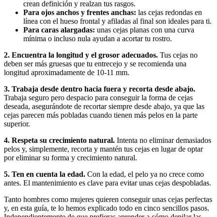
crean definición y realzan tus rasgos.
Para ojos anchos y frentes anchas:
 las cejas redondas en 
línea con el hueso frontal y afiladas al final son ideales para ti.
Para caras alargadas:
 unas cejas planas con una curva 
mínima o incluso nula ayudan a acortar tu rostro.
2. Encuentra la longitud y el grosor adecuados.
 Tus cejas no 
deben ser más gruesas que tu entrecejo y se recomienda una 
longitud aproximadamente de 10-11 mm.
3. Trabaja desde dentro hacia fuera y recorta desde abajo.
Trabaja seguro pero despacio para conseguir la forma de cejas 
deseada, asegurándote de recortar siempre desde abajo, ya que las 
cejas parecen más pobladas cuando tienen más pelos en la parte 
superior.
4. Respeta su crecimiento natural.
 Intenta no eliminar demasiados 
pelos y, simplemente, recorta y mantén tus cejas en lugar de optar 
por eliminar su forma y crecimiento natural.
5. Ten en cuenta la edad.
 Con la edad, el pelo ya no crece como 
antes. El mantenimiento es clave para evitar unas cejas despobladas.
Tanto hombres como mujeres quieren conseguir unas cejas perfectas 
y, en esta guía, te lo hemos explicado todo en cinco sencillos pasos. 
Independientemente de que prefieras aprender a cómo depilar las 