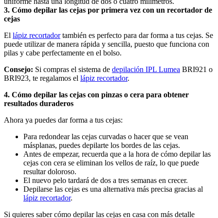
uniforme hasta una longitud de dos o cuatro milímetros.
3. Cómo depilar las cejas por primera vez con un recortador de 
cejas
El 
lápiz recortador
 también es perfecto para dar forma a tus cejas. Se 
puede utilizar de manera rápida y sencilla, puesto que funciona con 
pilas y cabe perfectamente en el bolso.
Consejo:
 Si compras el sistema de 
depilación IPL Lumea
 BRI921 o 
BRI923, te regalamos el 
lápiz recortador
.
4. Cómo depilar las cejas con pinzas o cera para obtener 
resultados duraderos
Ahora ya puedes dar forma a tus cejas:
Para redondear las cejas curvadas o hacer que se vean 
másplanas, puedes depilarte los bordes de las cejas. 
Antes de empezar, recuerda que a la hora de cómo depilar las 
cejas con cera se eliminan los vellos de raíz, lo que puede 
resultar doloroso.
El nuevo pelo tardará de dos a tres semanas en crecer. 
Depilarse las cejas es una alternativa más precisa gracias al 
lápiz recortador
.
Si quieres saber cómo depilar las cejas en casa con más detalle 