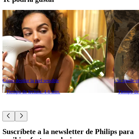
Cómo depilar la piel sensible
¿Se puede uti
Tiempo de lectura: 4-6 min.
Tiempo de 
Suscríbete a la newsletter de Philips para