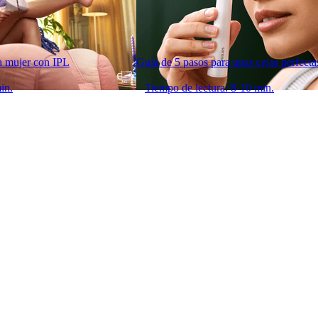
la mujer con IPL
Guía de 5 pasos para unas cejas perfecta
in.
Tiempo de lectura: 8-10 min.