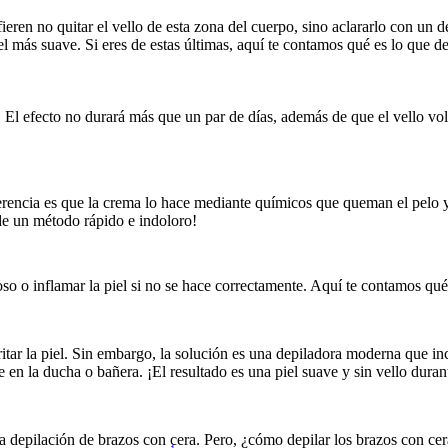
eren no quitar el vello de esta zona del cuerpo, sino aclararlo con un d
l más suave. Si eres de estas últimas, aquí te contamos qué es lo que de
. El efecto no durará más que un par de días, además de que el vello vol
ferencia es que la crema lo hace mediante químicos que queman el pelo y
de un método rápido e indoloro!
oso o inflamar la piel si no se hace correctamente. Aquí te contamos qué
ritar la piel. Sin embargo, la solución es una depiladora moderna que in
 en la ducha o bañera. ¡El resultado es una piel suave y sin vello dura
la depilación de brazos con cera. Pero, ¿cómo depilar los brazos con ce