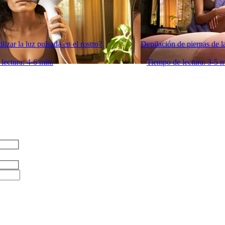
lizar la luz pulsada en el rostro?
Depilación de piernas de 
lectura: 4-6 min.
Tiempo de lectura: 3-5 m