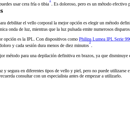
1
edes usar cera fría o tibia
. Es doloroso, pero es un método efectivo 
s
para debilitar el vello corporal la mejor opción es elegir un método defi
nica onda de luz, mientras que la luz pulsada emite numerosos disparos
or opción es la IPL. Con dispositivos como 
Philips Lumea IPL Serie 9
3
indoloro y cada sesión dura menos de diez minutos
.
jor método para una depilación definitiva en brazos, ya que disminuye e
 y segura en diferentes tipos de vello y piel, pero no puede utilizarse en
ecuerda consultar con un especialista antes de empezar a utilizarlo.