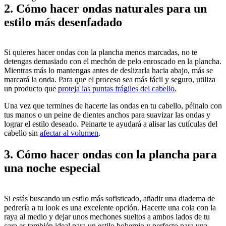
2. Cómo hacer ondas naturales para un 
estilo más desenfadado
Si quieres hacer ondas con la plancha menos marcadas, no te 
detengas demasiado con el mechón de pelo enroscado en la plancha. 
Mientras más lo mantengas antes de deslizarla hacia abajo, más se 
marcará la onda. Para que el proceso sea más fácil y seguro, utiliza 
un producto que 
proteja las puntas frágiles del cabello
.
Una vez que termines de hacerte las ondas en tu cabello, péinalo con 
tus manos o un peine de dientes anchos para suavizar las ondas y 
lograr el estilo deseado. Peinarte te ayudará a alisar las cutículas del 
cabello sin 
afectar al volumen
.
3. Cómo hacer ondas con la plancha para 
una noche especial
Si estás buscando un estilo más sofisticado, añadir una diadema de 
pedrería a tu look es una excelente opción. Hacerte una cola con la 
raya al medio y dejar unos mechones sueltos a ambos lados de tu 
cara es también ideal para un estilo bohemio y perfecto para una 