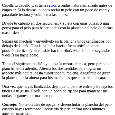
Cepilla tu cabello y, si tienes 
rizos
 u ondas naturales, alísalo antes de 
empezar. Si lo deseas, puedes rociar tu pelo con un poco de espray 
para darle textura y volumen a las raíces.
Divide tu cabello en dos secciones, y sujeta con unas pinzas o una 
goma para el pelo para hacer ondas con la plancha del pelo de forma 
más ordenada.
Separa un mechón y envuélvelo en la plancha unos centímetros por 
debajo de la raíz. Gira la plancha hacia afuera ubicándola en 
posición vertical (con el cable hacia arriba). Mantén unos segundos 
y deslízala hacia abajo.
Toma el siguiente mechón y utiliza la misma técnica, pero girando la 
plancha hacia adentro. Alterna los dos sentidos para lograr un 
aspecto más natural hasta cubrir toda tu melena. Asegúrate de girar 
la plancha hacia afuera para los mechones que enmarcan la cara.
Una vez que hayas finalizado, deja que tu pelo se enfríe y trabaja los 
bucles a tu gusto. Rocía con un poco de fijador para mantener tus 
ondas elegantes por más tiempo.
Consejo:
 No te olvides de apagar y desenchufar la plancha del pelo 
cuando hayas terminado. Recuerda dejarla enfriar unos minutos 
antes de guardarla.