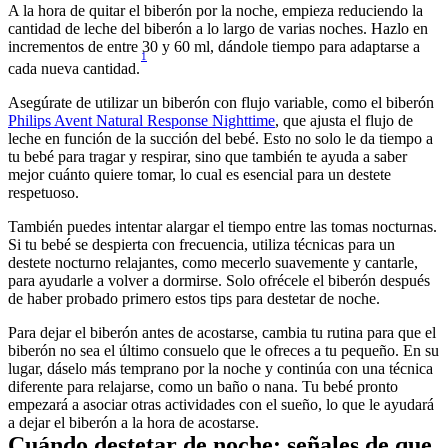
A la hora de quitar el biberón por la noche, empieza reduciendo la 
cantidad de leche del biberón a lo largo de varias noches. Hazlo en 
incrementos de entre 30 y 60 ml, dándole tiempo para adaptarse a 
1
cada nueva cantidad.
Asegúrate de utilizar un biberón con flujo variable, como el biberón 
Philips Avent Natural Response Nighttime
, que ajusta el flujo de 
leche en función de la succión del bebé. Esto no solo le da tiempo a 
tu bebé para tragar y respirar, sino que también te ayuda a saber 
mejor cuánto quiere tomar, lo cual es esencial para un destete 
También puedes intentar alargar el tiempo entre las tomas nocturnas. 
Si tu bebé se despierta con frecuencia, utiliza técnicas para un 
destete nocturno relajantes, como mecerlo suavemente y cantarle, 
para ayudarle a volver a dormirse. Solo ofrécele el biberón después 
Para dejar el biberón antes de acostarse, cambia tu rutina para que el 
biberón no sea el último consuelo que le ofreces a tu pequeño. En su 
lugar, dáselo más temprano por la noche y continúa con una técnica 
diferente para relajarse, como un baño o nana. Tu bebé pronto 
empezará a asociar otras actividades con el sueño, lo que le ayudará 
Cuándo destetar de noche: señales de que 