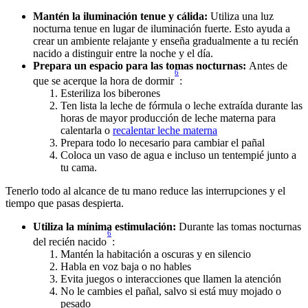
Mantén la iluminación tenue y cálida: 
Utiliza una luz 
nocturna tenue en lugar de iluminación fuerte. Esto ayuda a 
crear un ambiente relajante y enseña gradualmente a tu recién 
nacido a distinguir entre la noche y el día.
Prepara un espacio para las tomas nocturnas: 
Antes de 
6
que se acerque la hora de dormir
: 
Esteriliza los biberones
Ten lista la leche de fórmula o leche extraída durante las 
horas de mayor producción de leche materna para 
calentarla o 
recalentar leche materna
Prepara todo lo necesario para cambiar el pañal
Coloca un vaso de agua e incluso un tentempié junto a 
tu cama. 
Tenerlo todo al alcance de tu mano reduce las interrupciones y el 
tiempo que pasas despierta.
Utiliza la mínima estimulación: 
Durante las tomas nocturnas 
6
del recién nacido
: 
Mantén la habitación a oscuras y en silencio
Habla en voz baja o no hables 
Evita juegos o interacciones que llamen la atención 
No le cambies el pañal, salvo si está muy mojado o 
pesado