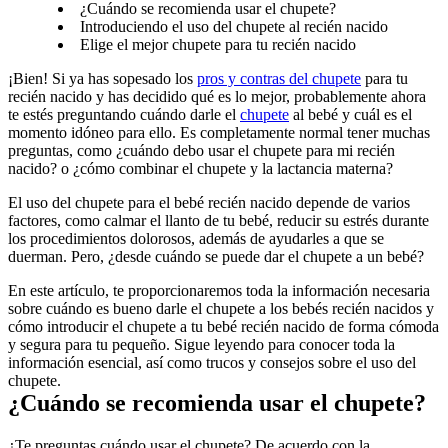
¿Cuándo se recomienda usar el chupete?
Introduciendo el uso del chupete al recién nacido
Elige el mejor chupete para tu recién nacido
¡Bien! Si ya has sopesado los 
pros y contras del chupete
 para tu 
recién nacido y has decidido qué es lo mejor, probablemente ahora 
te estés preguntando cuándo darle el 
chupete
 al bebé y cuál es el 
momento idóneo para ello. Es completamente normal tener muchas 
preguntas, como ¿cuándo debo usar el chupete para mi recién 
nacido? o ¿cómo combinar el chupete y la lactancia materna?
El uso del chupete para el bebé recién nacido depende de varios 
factores, como calmar el llanto de tu bebé, reducir su estrés durante 
los procedimientos dolorosos, además de ayudarles a que se 
duerman. Pero, ¿desde cuándo se puede dar el chupete a un bebé?
En este artículo, te proporcionaremos toda la información necesaria 
sobre cuándo es bueno darle el chupete a los bebés recién nacidos y 
cómo introducir el chupete a tu bebé recién nacido de forma cómoda 
y segura para tu pequeño. Sigue leyendo para conocer toda la 
información esencial, así como trucos y consejos sobre el uso del 
chupete.
¿Cuándo se recomienda usar el chupete?
¿Te preguntas cuándo usar el chupete? De acuerdo con la 