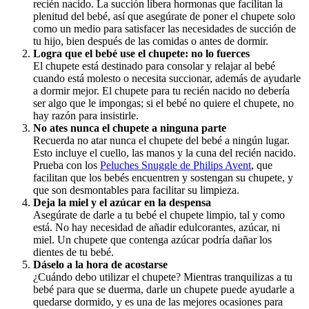
recién nacido. La succión libera hormonas que facilitan la 
plenitud del bebé, así que asegúrate de poner el chupete solo 
como un medio para satisfacer las necesidades de succión de 
tu hijo, bien después de las comidas o antes de dormir.
Logra que el bebé use el chupete: no lo fuerces
El chupete está destinado para consolar y relajar al bebé 
cuando está molesto o necesita succionar, además de ayudarle 
a dormir mejor. El chupete para tu recién nacido no debería 
ser algo que le impongas; si el bebé no quiere el chupete, no 
hay razón para insistirle.
No ates nunca el chupete a ninguna parte
Recuerda no atar nunca el chupete del bebé a ningún lugar. 
Esto incluye el cuello, las manos y la cuna del recién nacido. 
Prueba con los 
Peluches Snuggle de Philips Avent
, que 
facilitan que los bebés encuentren y sostengan su chupete, y 
que son desmontables para facilitar su limpieza.
Deja la miel y el azúcar en la despensa
Asegúrate de darle a tu bebé el chupete limpio, tal y como 
está. No hay necesidad de añadir edulcorantes, azúcar, ni 
miel. Un chupete que contenga azúcar podría dañar los 
dientes de tu bebé.
Dáselo a la hora de acostarse
¿Cuándo debo utilizar el chupete? Mientras tranquilizas a tu 
bebé para que se duerma, darle un chupete puede ayudarle a 
quedarse dormido, y es una de las mejores ocasiones para 