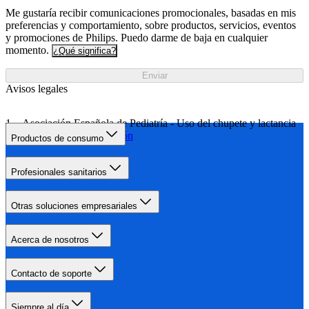
Me gustaría recibir comunicaciones promocionales, basadas en mis
preferencias y comportamiento, sobre productos, servicios, eventos
y promociones de Philips. Puedo darme de baja en cualquier
momento.
¿Qué significa?
Enviar
Avisos legales
Asociación Española de Pediatría - Uso del chupete y lactancia
materna
Más información
Productos de consumo
Profesionales sanitarios
Otras soluciones empresariales
Acerca de nosotros
Contacto de soporte
Siempre al día