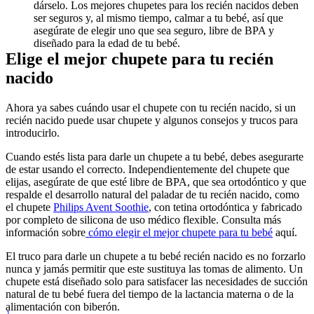
dárselo. Los mejores chupetes para los recién nacidos deben 
ser seguros y, al mismo tiempo, calmar a tu bebé, así que 
asegúrate de elegir uno que sea seguro, libre de BPA y 
diseñado para la edad de tu bebé.
Elige el mejor chupete para tu recién 
nacido
Ahora ya sabes cuándo usar el chupete con tu recién nacido, si un 
recién nacido puede usar chupete y algunos consejos y trucos para 
introducirlo.
Cuando estés lista para darle un chupete a tu bebé, debes asegurarte 
de estar usando el correcto. Independientemente del chupete que 
elijas, asegúrate de que esté libre de BPA, que sea ortodóntico y que 
respalde el desarrollo natural del paladar de tu recién nacido, como 
el chupete 
Philips Avent Soothie
, con tetina ortodóntica y fabricado 
por completo de silicona de uso médico flexible. Consulta más 
información sobre
 cómo elegir el mejor chupete para tu bebé
 aquí.
El truco para darle un chupete a tu bebé recién nacido es no forzarlo 
nunca y jamás permitir que este sustituya las tomas de alimento. Un 
chupete está diseñado solo para satisfacer las necesidades de succión 
natural de tu bebé fuera del tiempo de la lactancia materna o de la 
alimentación con biberón.
1