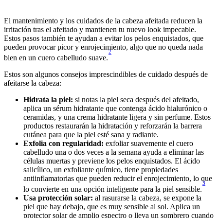
El mantenimiento y los cuidados de la cabeza afeitada reducen la 
irritación tras el afeitado y mantienen tu nuevo look impecable. 
Estos pasos también te ayudan a evitar los pelos enquistados, que 
pueden provocar picor y enrojecimiento, algo que no queda nada 
2
bien en un cuero cabelludo suave.
Estos son algunos consejos imprescindibles de cuidado después de 
afeitarse la cabeza:
Hidrata la piel: 
si notas la piel seca después del afeitado, 
aplica un sérum hidratante que contenga ácido hialurónico o 
ceramidas, y una crema hidratante ligera y sin perfume. Estos 
productos restaurarán la hidratación y reforzarán la barrera 
Exfolia con regularidad: 
exfoliar suavemente el cuero 
cabelludo una o dos veces a la semana ayuda a eliminar las 
células muertas y previene los pelos enquistados. El ácido 
salicílico, un exfoliante químico, tiene propiedades 
antiinflamatorias que pueden reducir el enrojecimiento, lo que 
3
lo convierte en una opción inteligente para la piel sensible.
Usa protección solar: 
al rasurarse la cabeza, se expone la 
piel que hay debajo, que es muy sensible al sol. Aplica un 
protector solar de amplio espectro o lleva un sombrero cuando 