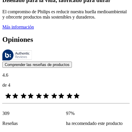
Diseñado para la vida, fabricado para durar
El compromiso de Philips es reducir nuestra huella medioambiental
y ofrecerte productos más sostenibles y duraderos.
Más información
Opiniones
Estas reseñas las gestiona Bazaarvoice y cumplen con la política de au
Las opiniones de los clientes en forma de reseñas de productos y calif
Comprender las reseñas de productos
4.6
de 4
309
97
%
Reseñas
ha recomendado este producto