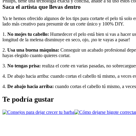
Philips, tiene una tecnología exacta y concisa, añade a su uso estos co
Saca el artista que llevas dentro
Ya te hemos ofrecido algunos de los tips para cortarte el pelo tú solo 
lado más creativo para presumir de un corte único y 100% DIY.
1. 
No mojes tu cabello:
 Humedecer el pelo está bien si vas a hacer u
longitud de la melena disminuye en seco, ojo, ¡no te vayas a pasar!
2. 
Usa una buena máquina:
 Conseguir un acabado profesional depend
hayas elegido cuanto quieres cortar.
3. 
No tengas prisa:
 realiza el corte en varias pasadas, no sobrecarg
4. De abajo hacia arriba: cuando cortas el cabello tú mismo, a veces es
4. 
De abajo hacia arriba: 
cuando cortas el cabello tú mismo, a veces 
Te podría gustar