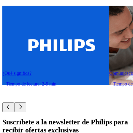
¿Qué significa?
Comunicacio
Tiempo de lectura: 2-5 min.
Tiempo de 
Suscríbete a la newsletter de Philips para
recibir ofertas exclusivas