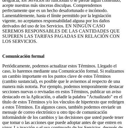
desgracia, los Servicios no funcionan o se pierde algún contenido, 
acepte nuestras más sinceras disculpas. Comprendemos 
perfectamente que es un hecho desafortunado e incómodo. 
Lamentablemente, hasta el límite permitido por la legislación 
vigente, no aceptamos responsabilidad alguna por los daños 
derivados del uso de los Servicios. EN NINGÚN CASO 
SEREMOS RESPONSABLES DE LAS CANTIDADES QUE 
SUPEREN LAS TARIFAS PAGADAS EN RELACIÓN CON 
LOS SERVICIOS.
Comunicación formal
Periódicamente, podemos actualizar estos Términos. Llegado el 
caso, lo haremos mediante una Comunicación formal. Si realizamos 
un cambio importante en los puntos clave de estos Términos 
(cambio sustancial), es posible que le avisemos al respecto de una 
manera más notoria. Por ejemplo, podemos temporalmente destacar 
secciones nuevas o revisadas en estos Términos, publicar un aviso 
destacado en la Aplicación, o añadir la palabra "Actualizado" en el 
título de estos Términos y/o los vínculos de hipertexto que redirigen 
a estos Términos. En algunos casos, también podemos enviarle un 
mensaje de correo electrónico u otro tipo de comunicación 
informándole de los cambios y las decisiones que usted puede tener 
que tomar o las acciones que puede adoptar antes de que entren en 
vigor. La inacción o el uso continuado de los Servicios, después de 