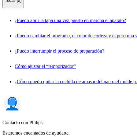
Todas (5)
¿Puedo abrir la tapa una vez puesto en marcha el aparato?
¿Puedo cambiar el programa, el color de corteza y el peso una 
¿Puedo interrumpir el proceso de preparación?
Cómo ajustar el “temporizador”
¿Cómo puedo quitar la cuchilla de amasar del pan o el molde p
Contacto con Philips
Estaremos encantados de ayudarte.