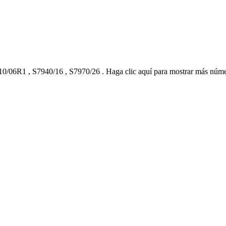
10/06R1
,
S7940/16
,
S7970/26
.
Haga clic aquí para mostrar más núm