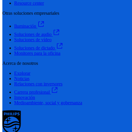
Resource center
Otras soluciones empresariales
Iluminación
Soluciones de audio
Soluciones de vídeo
Soluciones de dictado
Monitores para la oficina
Acerca de nosotros
Explorar
Noticias
Relaciones con inversores
Carrera profesional
Innovación
Medioambiente, social y gobernanza