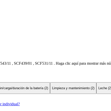
543/11
,
SCF439/01
,
SCF531/11
.
Haga clic aquí para mostrar más n
n/carga/duración de la batería (2)
Limpieza y mantenimiento (2)
Leche (2
r individual?