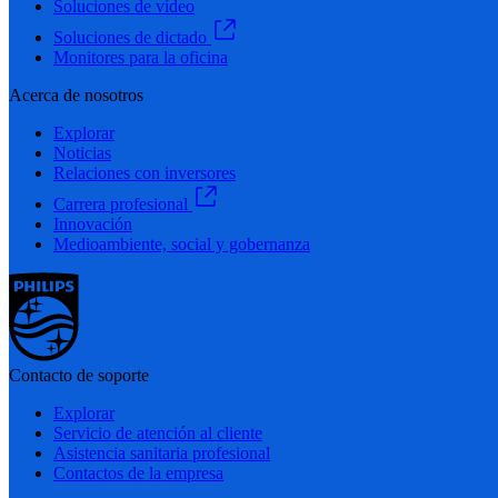
Soluciones de vídeo
Soluciones de dictado
Monitores para la oficina
Acerca de nosotros
Explorar
Noticias
Relaciones con inversores
Carrera profesional
Innovación
Medioambiente, social y gobernanza
Contacto de soporte
Explorar
Servicio de atención al cliente
Asistencia sanitaria profesional
Contactos de la empresa