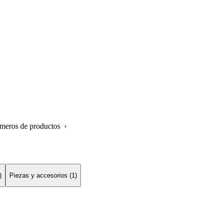
úmeros de productos ›
)
Piezas y accesorios (1)