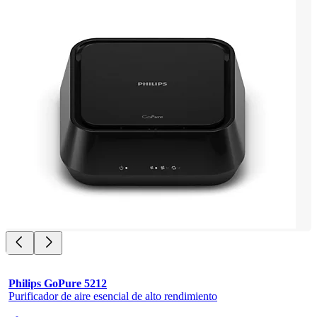
Philips GoPure 5212
Purificador de aire esencial de alto rendimiento