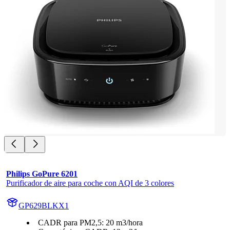
Philips GoPure 6201
Purificador de aire para coche con AQI de 3 colores
GP629BLKX1
CADR para PM2,5: 20 m3/hora