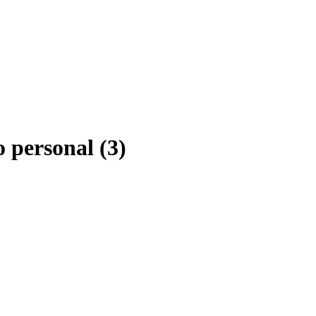
o personal
(
3
)