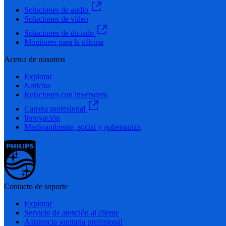
Soluciones de audio
Soluciones de vídeo
Soluciones de dictado
Monitores para la oficina
Acerca de nosotros
Explorar
Noticias
Relaciones con inversores
Carrera profesional
Innovación
Medioambiente, social y gobernanza
Contacto de soporte
Explorar
Servicio de atención al cliente
Asistencia sanitaria profesional