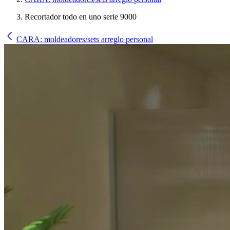
Recortador todo en uno serie 9000
CARA: moldeadores/sets arreglo personal