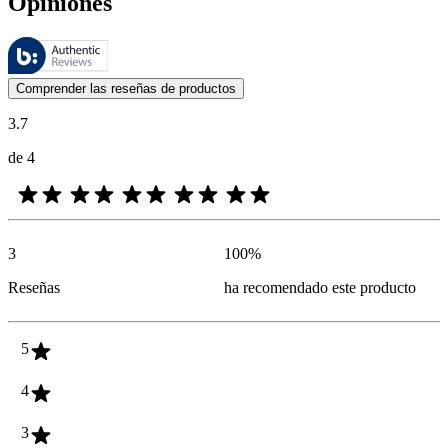
Opiniones
Estas reseñas las gestiona Bazaarvoice y cumplen con la política de au
Las opiniones de los clientes en forma de reseñas de productos y calif
Comprender las reseñas de productos
3.7
de 4
3
100
%
Reseñas
ha recomendado este producto
5
4
3