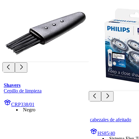
Shavers
Cepillo de limpieza
CRP338/01
Negro
cabezales de afeitado
HS85/40
Sistema Flex T