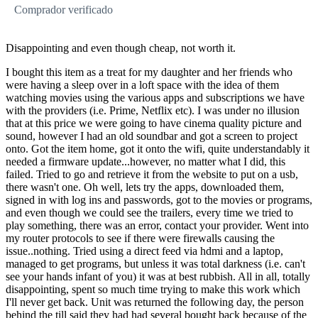
Comprador verificado
Disappointing and even though cheap, not worth it.
I bought this item as a treat for my daughter and her friends who
were having a sleep over in a loft space with the idea of them
watching movies using the various apps and subscriptions we have
with the providers (i.e. Prime, Netflix etc). I was under no illusion
that at this price we were going to have cinema quality picture and
sound, however I had an old soundbar and got a screen to project
onto. Got the item home, got it onto the wifi, quite understandably it
needed a firmware update...however, no matter what I did, this
failed. Tried to go and retrieve it from the website to put on a usb,
there wasn't one. Oh well, lets try the apps, downloaded them,
signed in with log ins and passwords, got to the movies or programs,
and even though we could see the trailers, every time we tried to
play something, there was an error, contact your provider. Went into
my router protocols to see if there were firewalls causing the
issue..nothing. Tried using a direct feed via hdmi and a laptop,
managed to get programs, but unless it was total darkness (i.e. can't
see your hands infant of you) it was at best rubbish. All in all, totally
disappointing, spent so much time trying to make this work which
I'll never get back. Unit was returned the following day, the person
behind the till said they had had several bought back because of the