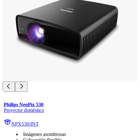
Philips NeoPix 530
Proyector doméstico
NPX530/INT
Imágenes asombrosas
Colocación flexible