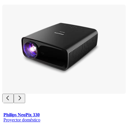
Philips NeoPix 330
Proyector doméstico