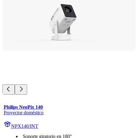
Philips NeoPix 140
Proyector doméstico
NPX140/INT
Soporte giratorio en 180°