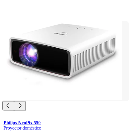
Philips NeoPix 550
Proyector doméstico