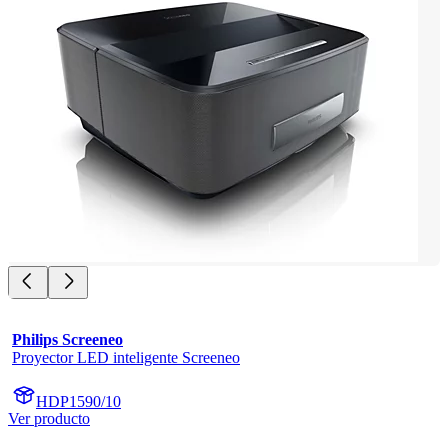
Philips Screeneo
Proyector LED inteligente Screeneo
HDP1590/10
Ver producto