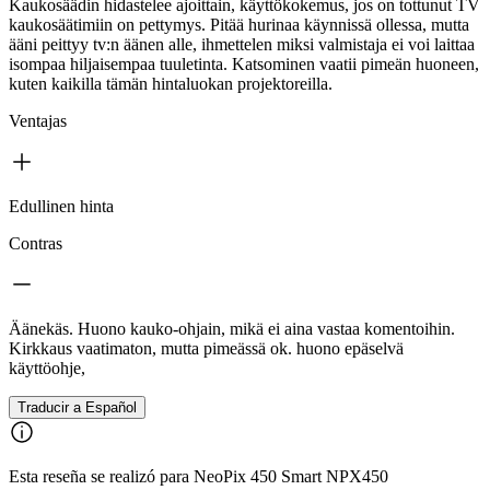
Kaukosäädin hidastelee ajoittain, käyttökokemus, jos on tottunut TV
kaukosäätimiin on pettymys. Pitää hurinaa käynnissä ollessa, mutta
ääni peittyy tv:n äänen alle, ihmettelen miksi valmistaja ei voi laittaa
isompaa hiljaisempaa tuuletinta. Katsominen vaatii pimeän huoneen,
kuten kaikilla tämän hintaluokan projektoreilla.
Ventajas
Edullinen hinta
Contras
Äänekäs. Huono kauko-ohjain, mikä ei aina vastaa komentoihin.
Kirkkaus vaatimaton, mutta pimeässä ok. huono epäselvä
käyttöohje,
Traducir a Español
Esta reseña se realizó para NeoPix 450 Smart NPX450