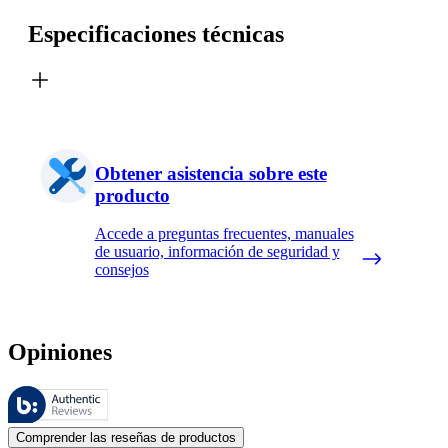
Especificaciones técnicas
Obtener asistencia sobre este
producto
Accede a preguntas frecuentes, manuales
de usuario, información de seguridad y
consejos
Opiniones
Estas reseñas las gestiona Bazaarvoice y cumplen con la política de au
Las opiniones de los clientes en forma de reseñas de productos y calif
Comprender las reseñas de productos