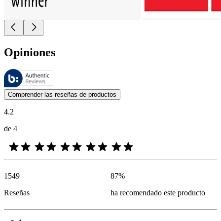
Opiniones
Estas reseñas las gestiona Bazaarvoice y cumplen con la política de au
Las opiniones de los clientes en forma de reseñas de productos y calif
Comprender las reseñas de productos
4.2
de 4
1549
87
%
Reseñas
ha recomendado este producto