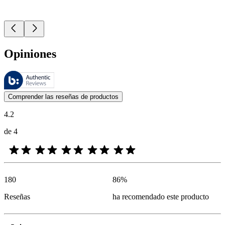
Opiniones
Estas reseñas las gestiona Bazaarvoice y cumplen con la política de au
Las opiniones de los clientes en forma de reseñas de productos y calif
Comprender las reseñas de productos
4.2
de 4
180
86
%
Reseñas
ha recomendado este producto