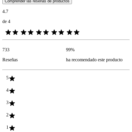
Las opiniones de los clientes en forma de reseñas de productos y calif
Comprender las reseñas de productos
4.7
de 4
733
99
%
Reseñas
ha recomendado este producto
5
4
3
2
1