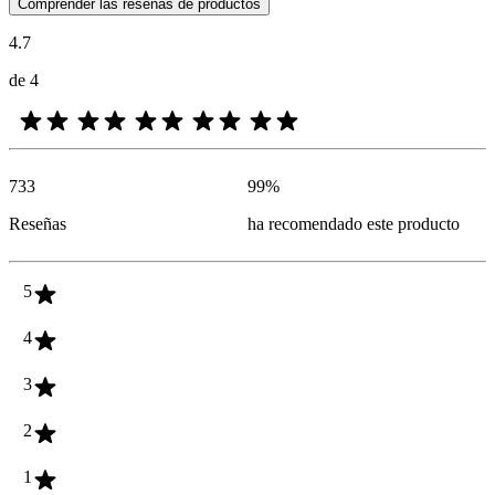
Las opiniones de los clientes en forma de reseñas de productos y calif
Comprender las reseñas de productos
4.7
de 4
733
99
%
Reseñas
ha recomendado este producto
5
4
3
2
1