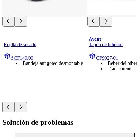
Avent
Rejilla de secado
Tapón de biberón
SCF149/00
CP9927/01
Bandeja antigoteo desmontable
Beber del bibe
Transparente
Solución de problemas