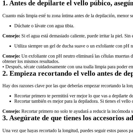
1. Antes de depilarte el vello púbico, aseg
Cuanto más limpia esté tu zona íntima antes de la depilación, menor ser
Dúchate o lávate con agua tibia. 
Consejo:
 Si el agua está demasiado caliente, puede irritar la piel. Sin
Utiliza siempre un gel de ducha suave o un exfoliante con pH n
Consejo:
 Un exfoliante con pH neutro eliminará las células muertas de
obtener los mismos resultados.
• Después, sécate cuidadosamente con una toalla limpia para poder emp
2. Empieza recortando el vello antes de dep
Hay dos razones clave por las que deberías empezar recortando la longi
Recortar primero te permitirá ver mejor lo que vas a depilarte d
Recortar también es mejor para la depiladora. Si tienes el vello 
Consejo:
 Recortar primero no solo te ayudará a reducir la incómoda se
3. Asegúrate de que tienes los accesorios a
Una vez que hayas recortado la longitud, puedes seguir estos pasos par