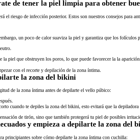
úrate de tener la piel limpia para obtener bu
á el riesgo de infección posterior. Estos son nuestros consejos para ante
 embargo, un poco de calor suaviza la piel y garantiza que los folículos p
eutro. 
 la piel que obstruyen los poros, lo que puede favorecer la la aparición
ezar con el recorte y depilación de la zona íntima.
ilarte la zona del bikini
tud de la zona íntima antes de depilarte el vello púbico:
espués.
corto cuando te depiles la zona del bikini, esto evitará que la depiladora
nsación de tirón, sino que también protegerá tu piel de posibles irritac
decuados y empieza a depilarte la zona del b
a principiantes sobre cómo depilarte la zona íntima con cuchilla: