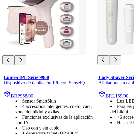
Lumea IPL Serie 9900
Lady Shaver Seri
Dispositivo de depilación IPL con SenseIQ
Afeitadora sin ca
BRP958/00
BRL159/00
Sensor SmartSkin
Luz LED,
4 accesorios inteligentes: cuero, cara,
Para las 
zona del bikini y axilas
del bikini
Funciones exclusivas de la aplicación
+6 acces
con IA
Hasta 10
Uso con y sin cable
+ depiladora facial (BRR464)