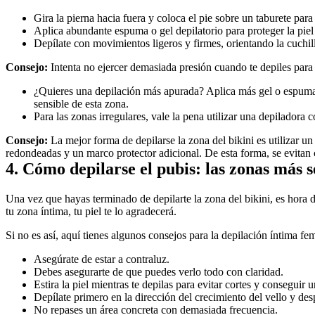
Gira la pierna hacia fuera y coloca el pie sobre un taburete para 
Aplica abundante espuma o gel depilatorio para proteger la piel 
Depílate con movimientos ligeros y firmes, orientando la cuchil
Consejo:
 Intenta no ejercer demasiada presión cuando te depiles para e
¿Quieres una depilación más apurada? Aplica más gel o espuma y 
sensible de esta zona.
Para las zonas irregulares, vale la pena utilizar una depiladora 
Consejo:
 La mejor forma de depilarse la zona del bikini es utilizar un
redondeadas y un marco protector adicional. De esta forma, se evitan 
4. Cómo depilarse el pubis: las zonas más s
Una vez que hayas terminado de depilarte la zona del bikini, es hora de
tu zona íntima, tu piel te lo agradecerá.
Si no es así, aquí tienes algunos consejos para la depilación íntima fe
Asegúrate de estar a contraluz.
Debes asegurarte de que puedes verlo todo con claridad. 
Estira la piel mientras te depilas para evitar cortes y conseguir
Depílate primero en la dirección del crecimiento del vello y desp
No repases un área concreta con demasiada frecuencia. 