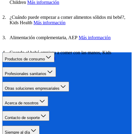
Children
Más información
¿Cuándo puede empezar a comer alimentos sólidos mi bebé?,
Kids Health
Más información
Alimentación complementaria, AEP
Más información
Cuando el bebé empieza a comer con las manos, Kids
Health
Más información
Productos de consumo
Profesionales sanitarios
Otras soluciones empresariales
Acerca de nosotros
Contacto de soporte
Siempre al día