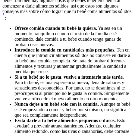
bebé. También hay algunas cosas que debes tener en cuenta al 
comenzar a darle alimentos sólidos, así que estos son algunos 
consejos más sobre cómo lograr que tu bebé coma alimentos sólidos
1
:
Ofrece comida cuando tu bebé la quiera.
 Ya sea en un 
momento tranquilo o cuando el resto de la familia esté 
comiendo, dale comida a tu bebé cuando tenga ganas de 
probar cosas nuevas.
Introduce la comida en cantidades más pequeñas.
 Ten en 
cuenta que introducir alimentos sólidos no consiste en darle a 
tu bebé una comida completa. Se trata de probar diferentes 
alimentos y texturas y aumentar gradualmente la cantidad a 
medida que crece.
Si a tu bebé no le gusta, vuelve a intentarlo más tarde.
Para tu bebé, es una experiencia nueva, llena de sabores y 
sensaciones desconocidas. Por tanto, no te desanimes ni te 
preocupes si al principio no le gusta la comida. Simplemente 
vuelve a ofrecerle el nuevo alimento en otro momento. 
Nunca dejes a tu bebé solo con la comida. 
Aunque tu bebé 
esté empezando a comer y beber por sí mismo, no significa 
que sea completamente independiente.
Evita darle a tu bebé alimentos pequeños o duros.
 Esto 
ayudará a prevenir atragantamientos. Además, cualquier 
alimento redondo, como las uvas o zanahorias, debe cortarse 