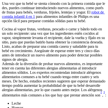
Una vez que tu bebé se sienta cómodo con la primera comida que le 
des, puedes continuar introduciendo nuevos alimentos, como purés 
de frutas para bebés, verduras, frijoles, lentejas y yogur. El 
robot de 
comida infantil 4 en 1
 para alimentos infantiles de Philips es una 
opción fácil para preparar comidas sólidas para tu bebé.
Cocina al vapor frutas, verduras, pescado o carne y bátelo todo en 
un solo recipiente: una vez que los ingredientes estén cocidos al 
vapor, simplemente levanta el recipiente, dale la vuelta y fíjalo en su 
sitio, para que puedas batirlo hasta obtener la consistencia deseada. 
Listo, acabas de preparar una comida casera y saludable para tu 
bebé en crecimiento. Asegúrate de esperar entre tres y cinco días 
antes de introducir un nuevo alimento para poder detectar posibles 
signos de alergia.
Además de la diversión de probar nuevos alimentos, es importante 
tener en cuenta las diferentes alergias alimentarias al introducir 
alimentos sólidos. Los expertos recomiendan introducir alérgenos 
alimentarios comunes a tu bebé cuando tenga entre cuatro y seis 
meses. De hecho, estudios recientes sugieren que esperar demasiado 
tiempo podría aumentar la probabilidad de que tu bebé desarrolle 
alergias alimentarias, por lo que cuanto antes mejor. Los alérgenos 
2
3
alimentarios más comunes a los que hay que prestar atención son
,
:
Leche
Huevos