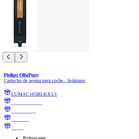
Philips OlfaPure
Cartucho de aroma para coche - Solárium
LUMAC105BLKX1/1
AC105BLKX1
AC105BLK
Solarium
aroma
Refrescante