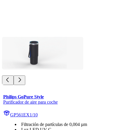
Philips GoPure Style
Purificador de aire para coche
GP561EX1/10
Filtración de partículas de 0,004 µm
Luz LED UV-C