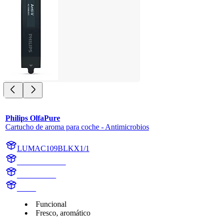
Philips OlfaPure
Cartucho de aroma para coche - Antimicrobios
LUMAC109BLKX1/1
AC109BLKX1
AC109BLK
aroma
Funcional
Fresco, aromático