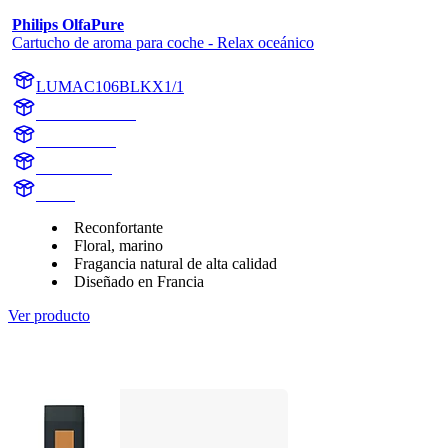
Philips OlfaPure
Cartucho de aroma para coche - Relax oceánico
LUMAC106BLKX1/1
AC106BLKX1
AC106BLK
Ocean Bliss
aroma
Reconfortante
Floral, marino
Fragancia natural de alta calidad
Diseñado en Francia
Ver producto