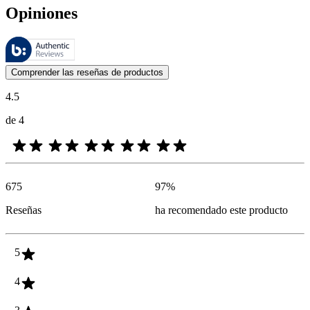
Opiniones
Estas reseñas las gestiona Bazaarvoice y cumplen con la política de au
Las opiniones de los clientes en forma de reseñas de productos y calif
Comprender las reseñas de productos
4.5
de 4
675
97
%
Reseñas
ha recomendado este producto
5
4