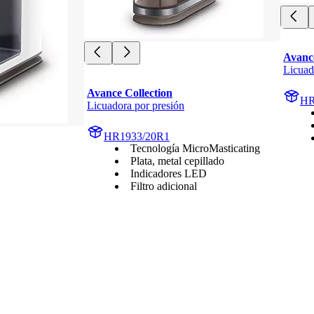
Avance
Licuad
Avance Collection
HR
Licuadora por presión
HR1933/20R1
Tecnología MicroMasticating
Plata, metal cepillado
Indicadores LED
Filtro adicional