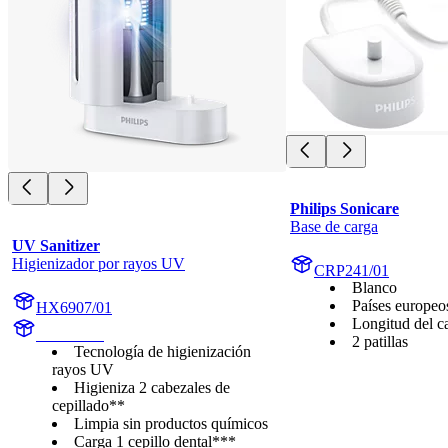
Philips Sonicare
Base de carga
UV Sanitizer
Higienizador por rayos UV
CRP241/01
Blanco
Países europeo
HX6907/01
Longitud del c
HX6160D
2 patillas
Tecnología de higienización
rayos UV
Higieniza 2 cabezales de
cepillado**
Limpia sin productos químicos
Carga 1 cepillo dental***