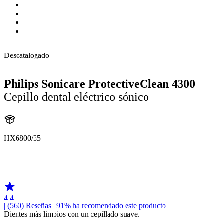
Descatalogado
Philips Sonicare ProtectiveClean 4300
Cepillo dental eléctrico sónico
HX6800/35
HX680J
HX680U
4.4
| (560)
Reseñas
| 91% ha recomendado este producto
Dientes más limpios con un cepillado suave.