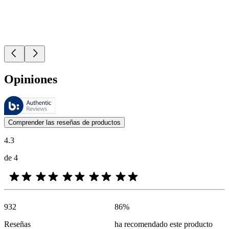
Opiniones
Estas reseñas las gestiona Bazaarvoice y cumplen con la política de au
Las opiniones de los clientes en forma de reseñas de productos y calif
Comprender las reseñas de productos
4.3
de 4
932
86
%
Reseñas
ha recomendado este producto